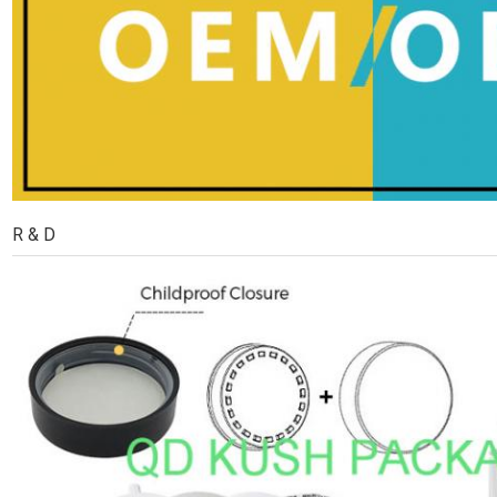
R & D