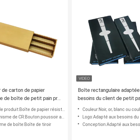
ir de carton de papier
Boîte rectangulaire adaptée
 de boîte de petit pain pré
besoins du client de petit p
e pour les cônes 3-12pcs
papier pré
uit:Boîte de papier résistante de petit pain d'enfant pré
Couleur:Noir, or, blanc ou couleur faite s
sme de CR:Bouton poussoir arrière
Logo:Adapté aux besoins du 
me de boîte:Boîte de tiroir
Conception:Adapté aux besoins 