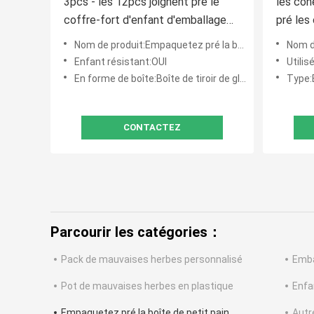
3pcs - les 12pcs joignent pré le
les cô
coffre-fort d'enfant d'emballage
pré les
de boîte de petit pain
carton 
Nom de produit:Empaquetez pré la boîte de petit pain
Nom de p
résista
Enfant résistant:OUI
Utili
En forme de boîte:Boîte de tiroir de glissière
Type:Bo
CONTACTEZ
Parcourir les catégories：
Pack de mauvaises herbes personnalisé
Emba
Pot de mauvaises herbes en plastique
Enfa
Empaquetez pré la boîte de petit pain
Autr