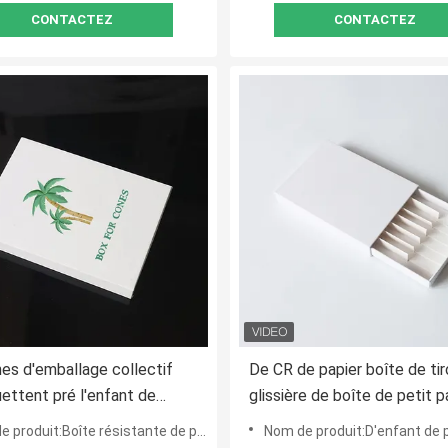
CONTACTEZ
CONTACTEZ
es d'emballage collectif
De CR de papier boîte de tir
ttent pré l'enfant de
glissière de boîte de petit p
poussoir de boîte de petit
pour des cônes d'emballage
oduit:Boîte résistante de petit pain d'enfant pré
Nom de produit:D'enfant de papier boîte résistante d
sistant
collectif