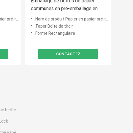
Emballage de boîtes de papier
communes en pré-emballage en
 5
relief avec compartiment à
ant aux enfants
Nom de produit:Papier en papier pré-roulant résistant aux enfants
allumettes
Taper:Boîte de tiroir
Forme:Rectangulaire
CONTACTEZ
se herbe
 Lock
uche vape