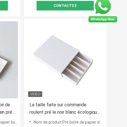
CONTACTEZ
oir de
La taille faite sur commande
ain pré
roulent pré le noir blanc écologique
de boîtes d'emballage
e petit pain pré
Nom de produit:Pré boîte de papier de petit pain