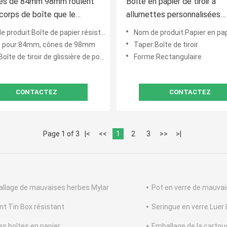
nes de 84mm 98mm roulent
Boîte en papier de tiroir à
 corps de boîte que le
allumettes personnalisées
roulent pré l'enfant de boîte
résistante aux enfants pour
roduit:Boîte de papier résistante d'enfant
Nom de produit:Papier en papier pré-roulant résist
nt
paquets de mini-pré-rolls
sé pour:84mm, cônes de 98mm
Taper:Boîte de tiroir
îte de tiroir de glissière de poussée
Forme:Rectangulaire
CONTACTEZ
CONTACTEZ
Page 1 of 3
|<
<<
1
2
3
>>
>|
llage de mauvaises herbes Mylar
Pot en verre de mauvai
nt Tin Box résistant
Seringue en verre Luer
es boîtes en papier
Emballage de la carto