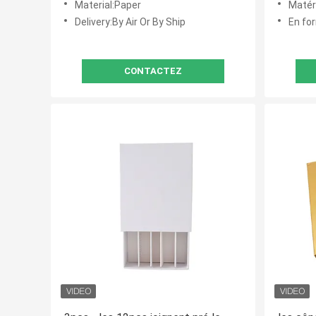
Material:Paper
Matéri
Delivery:By Air Or By Ship
En for
CONTACTEZ