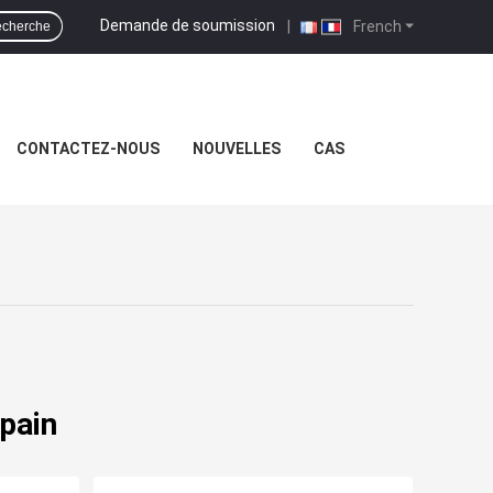
Demande de soumission
|
French
echerche
CONTACTEZ-NOUS
NOUVELLES
CAS
 pain