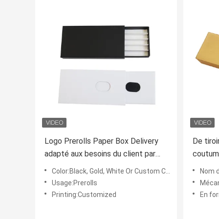
Logo Prerolls Paper Box Delivery
De tiro
adapté aux besoins du client par
coutume
avion ou par bateau
imprimé
Color:Black, Gold, White Or Custom Color
Nom de prod
Usage:Prerolls
Mécani
Printing:Customized
En for