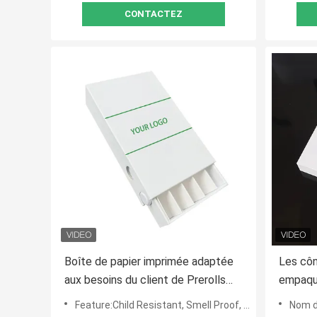
CONTACTEZ
Boîte de papier imprimée adaptée
Les côn
aux besoins du client de Prerolls
empaque
pour Prerolls
bouton 
Feature:Child Resistant, Smell Proof, Reusable
Nom de pr
pain ré