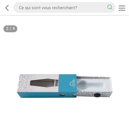
2
/
4