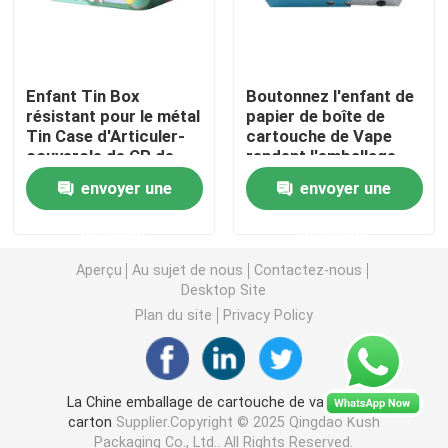
Emballage de mauvaises herbes Mylar
Enfant Tin Box
Boutonnez l'enfant de
résistant pour le métal
papier de boîte de
Pot en verre de mauvaise herbe
Tin Case d'Articuler-
cartouche de Vape
couvercle de CR de
rendent l'emballage
Vapes
résistant de
Pot de mauvaises herbes en plastique
envoyer une
envoyer une
cartouche de Vape
demande
demande
Enfant Tin Box résistant
Aperçu
Au sujet de nous
Contactez-nous
Desktop Site
Seringue en verre Luer Lock
Plan du site
Privacy Policy
Empaquetez pré la boîte de petit pain
La Chine emballage de cartouche de vape de en
carton
Supplier.Copyright © 2025 Qingdao Kush
Emballage de la cartouche vape
Packaging Co., Ltd.. All Rights Reserved.