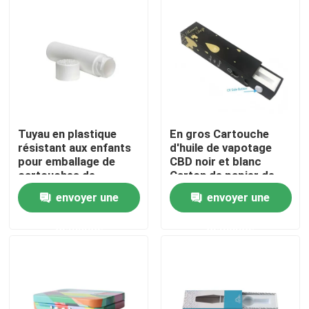
À propos de nous
Visite d'usine
Contrôle de qualité
Tuyau en plastique
En gros Cartouche
résistant aux enfants
d'huile de vapotage
pour emballage de
CBD noir et blanc
Contactez-nous
cartouches de
Carton de papier de
vapotage de 0,5 ml à 1
tiroir Emballage
envoyer une
envoyer une
ml
Nouvelles
demande
demande
Cas
Pack de mauvaises herbes personnalisé