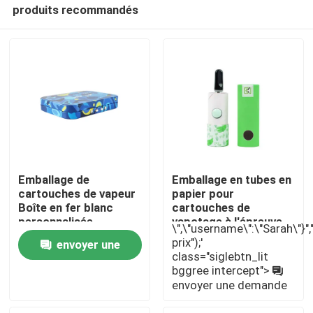
produits recommandés
Emballage de
Emballage en tubes en
cartouches de vapeur
papier pour
Boîte en fer blanc
cartouches de
Maison
personnalisée
vapotage à l'épreuve
\",\"username\":\"Sarah\"}","",
des enfants 510
prix");'
envoyer une
class="siglebtn_lit
Produits
bggree intercept">
demande
envoyer une demande
Vidéos