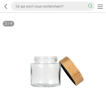
2
/
4