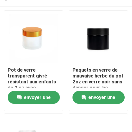
Pot de verre
Paquets en verre de
transparent givré
mauvaise herbe du pot
résistant aux enfants
2oz en verre noir sans
de 2 oz avec
danger pour les
Maison
couvercle doré
enfants
envoyer une
envoyer une
demande
demande
Produits
Vidéos