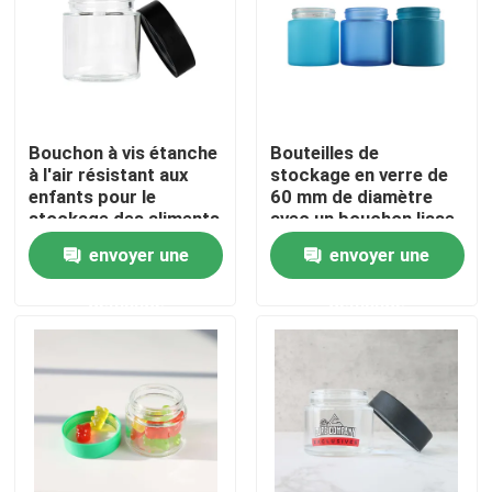
À propos de nous
Visite d'usine
Bouchon à vis étanche
Bouteilles de
à l'air résistant aux
stockage en verre de
enfants pour le
60 mm de diamètre
Contrôle de qualité
stockage des aliments
avec un bouchon lisse
secs
et un certificat de
envoyer une
envoyer une
verrouillage pour
Contactez-nous
enfants résistant aux
demande
demande
enfants
Nouvelles
Cas
Pack de mauvaises herbes personnalisé