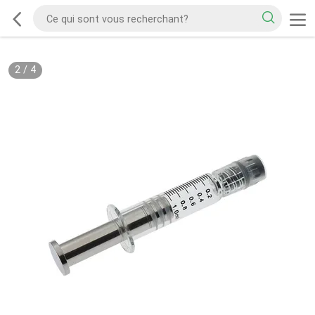
2
/
4