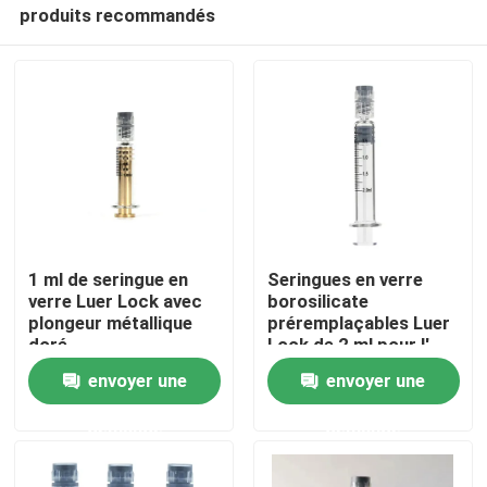
produits recommandés
1 ml de seringue en
Seringues en verre
verre Luer Lock avec
borosilicate
plongeur métallique
préremplaçables Luer
Maison
doré
Lock de 2 ml pour l'
huile essentielle
envoyer une
envoyer une
Produits
demande
demande
Vidéos