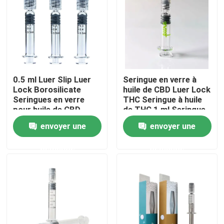
À propos de nous
Visite d'usine
0.5 ml Luer Slip Luer
Seringue en verre à
Lock Borosilicate
huile de CBD Luer Lock
Contrôle de qualité
Seringues en verre
THC Seringue à huile
pour huile de CBD
de THC 1 ml Seringue
en verre à capuche
Contactez-nous
envoyer une
envoyer une
Luer vide
demande
demande
Nouvelles
Cas
Pack de mauvaises herbes personnalisé