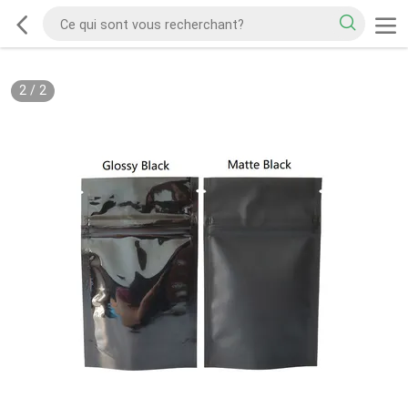
2
/
2