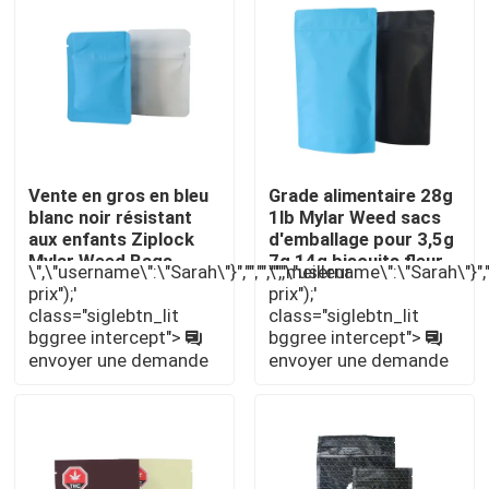
À propos de nous
Visite d'usine
Vente en gros en bleu
Grade alimentaire 28g
Contrôle de qualité
blanc noir résistant
1lb Mylar Weed sacs
aux enfants Ziplock
d'emballage pour 3,5g
Mylar Weed Bags
7g 14g biscuits fleur
Contactez-nous
\",\"username\":\"Sarah\"}","","","","meilleur
\",\"username\":\"Sarah\"}","",
Emballage à l'épreuve
prix");'
prix");'
des enfants
class="siglebtn_lit
class="siglebtn_lit
bggree intercept">
bggree intercept">
Nouvelles
envoyer une demande
envoyer une demande
Cas
Pack de mauvaises herbes personnalisé