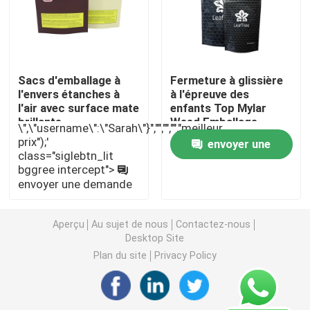
Emballage de mauvaises herbes Mylar
Sacs d'emballage à
Fermeture à glissière
Pot en verre de mauvaise herbe
l'envers étanches à
à l'épreuve des
l'air avec surface mate
enfants Top Mylar
brillante
Weed Emballage
Pot de mauvaises herbes en plastique
\",\"username\":\"Sarah\"}","","","","meilleur
Matériau plastique de
prix");'
envoyer une
qualité alimentaire
class="siglebtn_lit
pour le stockage à
Enfant Tin Box résistant
bggree intercept">
demande
long terme
envoyer une demande
Seringue en verre Luer Lock
Aperçu
Au sujet de nous
Contactez-nous
Desktop Site
Empaquetez pré la boîte de petit pain
Plan du site
Privacy Policy
Emballage de la cartouche vape