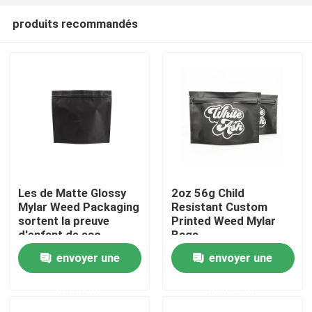
produits recommandés
Les de Matte Glossy
2oz 56g Child
Mylar Weed Packaging
Resistant Custom
Maison
sortent la preuve
Printed Weed Mylar
d'enfant de sac
Bags
envoyer une
envoyer une
Produits
demande
demande
Vidéos