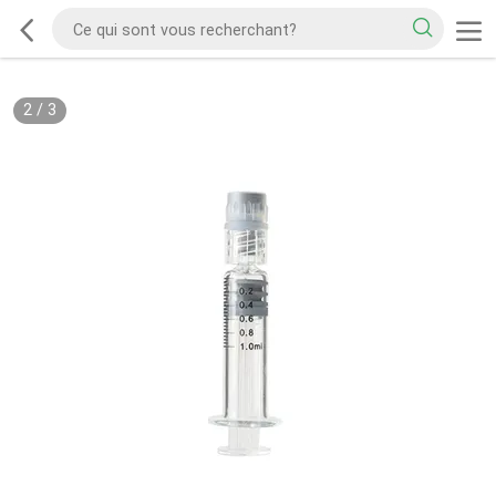
2
/
3