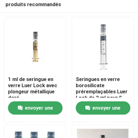
produits recommandés
1 ml de seringue en
Seringues en verre
verre Luer Lock avec
borosilicate
plongeur métallique
préremplaçables Luer
Maison
doré
Lock de 2 ml pour l'
huile essentielle
envoyer une
envoyer une
Produits
demande
demande
Vidéos