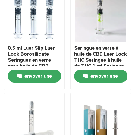
À propos de nous
Visite d'usine
0.5 ml Luer Slip Luer
Seringue en verre à
Lock Borosilicate
huile de CBD Luer Lock
Contrôle de qualité
Seringues en verre
THC Seringue à huile
pour huile de CBD
de THC 1 ml Seringue
en verre à capuche
Contactez-nous
envoyer une
envoyer une
Luer vide
demande
demande
Nouvelles
Cas
Pack de mauvaises herbes personnalisé