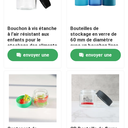
À propos de nous
Bouchon à vis étanche
Bouteilles de
à l'air résistant aux
stockage en verre de
Visite d'usine
enfants pour le
60 mm de diamètre
stockage des aliments
avec un bouchon lisse
secs
et un certificat de
Contrôle de qualité
envoyer une
envoyer une
verrouillage pour
enfants résistant aux
demande
demande
enfants
Contactez-nous
Nouvelles
Cas
Pack de mauvaises herbes personnalisé