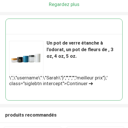
Regardez plus
Un pot de verre étanche à
l'odorat, un pot de fleurs de , 3
oz, 4 oz, 5 oz.
\",\"username\":\"Sarah\"}","","","","meilleur prix");'
class="siglebtn intercept">Continuer
produits recommandés