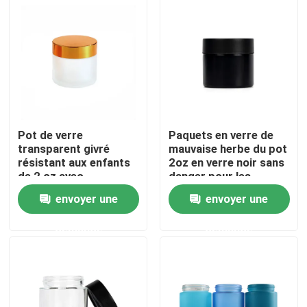
Pot de verre
Paquets en verre de
transparent givré
mauvaise herbe du pot
résistant aux enfants
2oz en verre noir sans
de 2 oz avec
danger pour les
couvercle doré
enfants
envoyer une
envoyer une
Maison
demande
demande
Produits
Vidéos