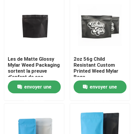
Les de Matte Glossy
2oz 56g Child
Mylar Weed Packaging
Resistant Custom
sortent la preuve
Printed Weed Mylar
d'enfant de sac
Bags
envoyer une
envoyer une
Maison
demande
demande
Produits
Vidéos