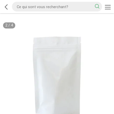
2
/
4