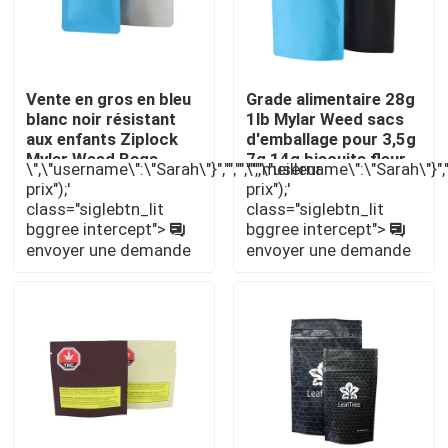
À propos de nous
Vente en gros en bleu
Grade alimentaire 28g
blanc noir résistant
1lb Mylar Weed sacs
Visite d'usine
aux enfants Ziplock
d'emballage pour 3,5g
Mylar Weed Bags
7g 14g biscuits fleur
\",\"username\":\"Sarah\"}","","","","meilleur
\",\"username\":\"Sarah\"}","",
Emballage à l'épreuve
Contrôle de qualité
prix");'
prix");'
des enfants
class="siglebtn_lit
class="siglebtn_lit
bggree intercept">
bggree intercept">
Contactez-nous
envoyer une demande
envoyer une demande
Nouvelles
Cas
Pack de mauvaises herbes personnalisé