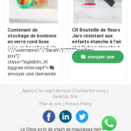
Emballage de mauvaises herbes Mylar
Contenant de
CR Bouteille de fleurs
Pot en verre de mauvaise herbe
stockage de bonbons
Jars résistant aux
en verre rond lisse
enfants étanche à l'air
avec un bouchon à vis
et à l'odeur étanche à
\",\"username\":\"Sarah\"}","","","","meilleur
Pot de mauvaises herbes en plastique
résistant aux enfants
l'odeur Black Cap à vis
prix");'
envoyer une
Jars en verre pour les
class="siglebtn_lit
gommes stockage des
bggree intercept">
demande
herbes
Enfant Tin Box résistant
envoyer une demande
Seringue en verre Luer Lock
Aperçu
Au sujet de nous
Contactez-nous
Desktop Site
Plan du site
Privacy Policy
Empaquetez pré la boîte de petit pain
Emballage de la cartouche vape
La Chine pots de stach de mauvaises herbes à