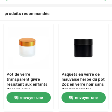
produits recommandés
Pot de verre
Paquets en verre de
Maison
transparent givré
mauvaise herbe du pot
résistant aux enfants
2oz en verre noir sans
de 2 oz avec
danger pour les
couvercle doré
enfants
Produits
envoyer une
envoyer une
demande
demande
Vidéos