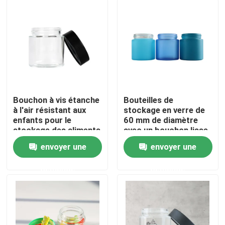
À propos de nous
Visite d'usine
Contrôle de qualité
Bouchon à vis étanche
Bouteilles de
à l'air résistant aux
stockage en verre de
enfants pour le
60 mm de diamètre
Contactez-nous
stockage des aliments
avec un bouchon lisse
secs
et un certificat de
envoyer une
envoyer une
verrouillage pour
Nouvelles
enfants résistant aux
demande
demande
enfants
Cas
Pack de mauvaises herbes personnalisé