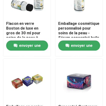
À propos de nous
Flacon en verre
Emballage cosmétique
Boston de luxe en
personnalisé pour
Visite d'usine
gros de 30 ml pour
soins de la peau -
soins de la peau à
Sérum concentré huile
l'huile avec bouchon à
30ml - Flacon en verre
Contrôle de qualité
envoyer une
envoyer une
vis
demande
demande
Contactez-nous
Nouvelles
Cas
Pack de mauvaises herbes personnalisé