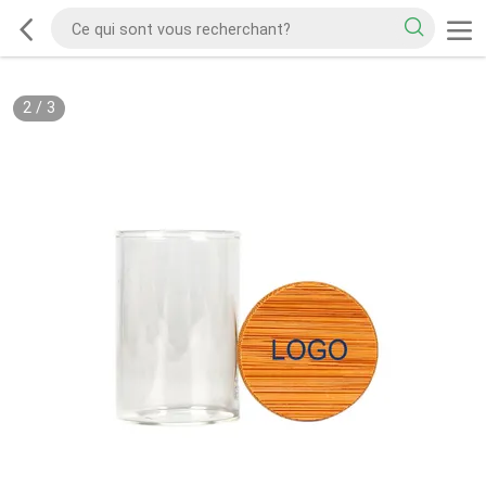
2
/
3