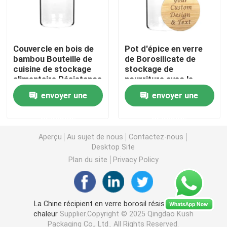
Emballage de mauvaises herbes Mylar
Couvercle en bois de
Pot d'épice en verre
bambou Bouteille de
de Borosilicate de
Pot en verre de mauvaise herbe
cuisine de stockage
stockage de
alimentaire Résistance
nourriture avec le
à haute température
couvercle en bambou
Pot de mauvaises herbes en plastique
envoyer une
envoyer une
pour la céréale de
farine de nouilles
demande
demande
d'herbes
Enfant Tin Box résistant
Aperçu
Au sujet de nous
Contactez-nous
Desktop Site
Seringue en verre Luer Lock
Plan du site
Privacy Policy
Empaquetez pré la boîte de petit pain
La Chine récipient en verre borosil résistant à la
chaleur
Supplier.Copyright © 2025 Qingdao Kush
Emballage de la cartouche vape
Packaging Co., Ltd.. All Rights Reserved.