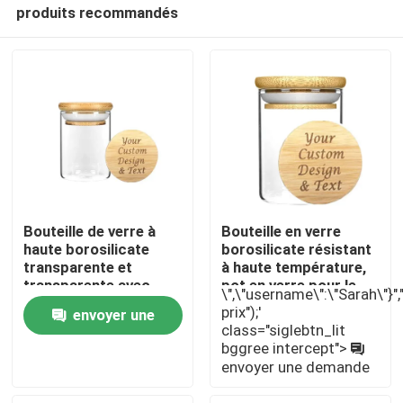
produits recommandés
Bouteille de verre à
Bouteille en verre
haute borosilicate
borosilicate résistant
transparente et
à haute température,
Maison
transparente avec
pot en verre pour le
\",\"username\":\"Sarah\"}","",
couvercle en bois de
stockage
prix");'
envoyer une
bambou
class="siglebtn_lit
Produits
bggree intercept">
demande
envoyer une demande
Vidéos