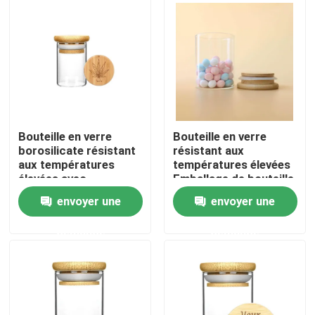
À propos de nous
Visite d'usine
Contrôle de qualité
Bouteille en verre
Bouteille en verre
borosilicate résistant
résistant aux
aux températures
températures élevées
Contactez-nous
élevées avec
Emballage de bouteille
couvercle d'aspiration
en verre à borosilicate
envoyer une
envoyer une
en bois
élevé
Nouvelles
demande
demande
Cas
Pack de mauvaises herbes personnalisé