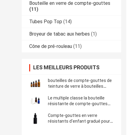
Bouteille en verre de compte-gouttes
(11)
Tubes Pop Top
(14)
Broyeur de tabac aux herbes
(1)
Cône de pré-rouleau
(11)
LES MEILLEURS PRODUITS
bouteilles de compte-gouttes de
teinture de verre à bouteilles
d'huile du centre de détection et
de contrôle THC de 5ml 10ml
Le multiple classe la bouteille
résistante de compte-gouttes
d'huile essentielle de compte-
gouttes d'enfant de verre de
Compte-gouttes en verre
bouteille
résistants d'enfant gradué pour
les huiles essentielles Matt Black