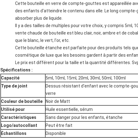
Cette bouteille en verre de compte-gouttes est appareillée a
des enfants d'atteindre le contenu dans elle. Le long compte-g
absorber plus de liquide.
Il y a des tailles de multiples pour votre choix, y compris 5ml,
vente chaude de bouteille est bleu clair, noir, ambre et de cobalt
que le blanc, le vert, l'or, etc.
Cette bouteille étanche est parfaite pour des produits tels que
cosmétique de luxe que les besoins gardent à partir des enfan
Le prix est différent pour la taille et la quantité différentes. 
Spécifications :
Capacité
5ml, 10ml, 15ml, 20ml, 30ml, 50ml, 100ml
Type de joint
Dessus résistant d'enfant avec le compte-go
verre
Couleur de bouteille
Noir de Matt
Utilisé pour
Huile essentielle, sérum
Caractéristiques
Sans danger pour les enfants, étanche
Logo/autocollant
Peut être fait
Échantillons
Disponible