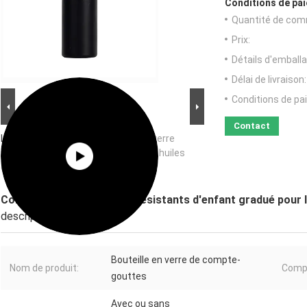
Conditions de pai
Quantité de com
Prix:
Détails d'emballa
Délai de livraison:
Conditions de pa
Contact
Image Grand :
Compte-gouttes en verre
résistants d'enfant gradué pour les huiles
essentielles Matt Black
Compte-gouttes en verre résistants d'enfant gradué pour l
description de
Bouteille en verre de compte-
Nom de produit:
Comp
gouttes
Avec ou sans