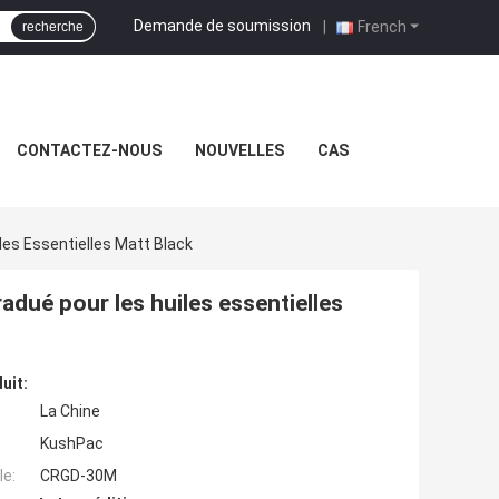
Demande de soumission
|
French
recherche
CONTACTEZ-NOUS
NOUVELLES
CAS
es Essentielles Matt Black
adué pour les huiles essentielles
uit:
La Chine
KushPac
e:
CRGD-30M