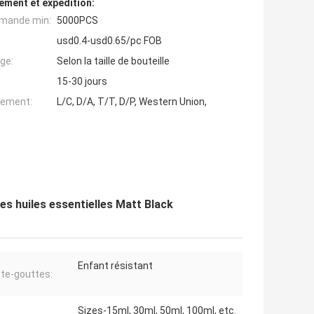
ement et expédition:
mande min:
5000PCS
usd0.4-usd0.65/pc FOB
ge:
Selon la taille de bouteille
15-30 jours
iement:
L/C, D/A, T/T, D/P, Western Union,
es huiles essentielles Matt Black
Enfant résistant
te-gouttes:
Sizes-15ml, 30ml, 50ml, 100ml, etc.