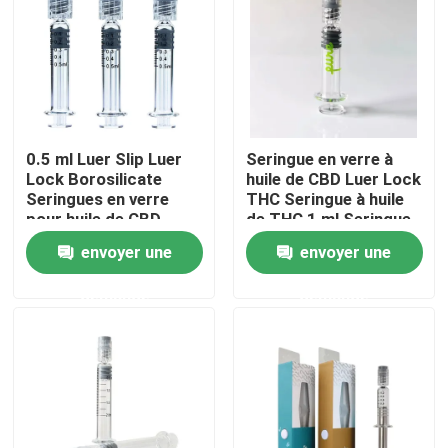
À propos de nous
Visite d'usine
0.5 ml Luer Slip Luer
Seringue en verre à
Lock Borosilicate
huile de CBD Luer Lock
Contrôle de qualité
Seringues en verre
THC Seringue à huile
pour huile de CBD
de THC 1 ml Seringue
en verre à capuche
Contactez-nous
envoyer une
envoyer une
Luer vide
demande
demande
Nouvelles
Cas
Pack de mauvaises herbes personnalisé