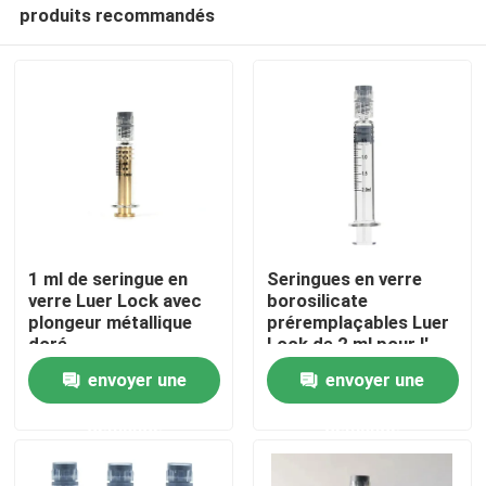
produits recommandés
1 ml de seringue en
Seringues en verre
verre Luer Lock avec
borosilicate
plongeur métallique
préremplaçables Luer
Maison
doré
Lock de 2 ml pour l'
huile essentielle
envoyer une
envoyer une
Produits
demande
demande
Vidéos