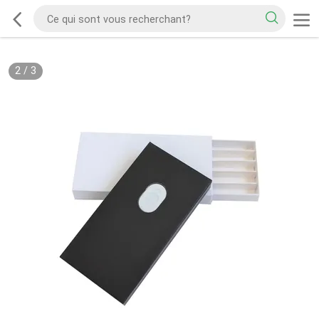
2
/
3