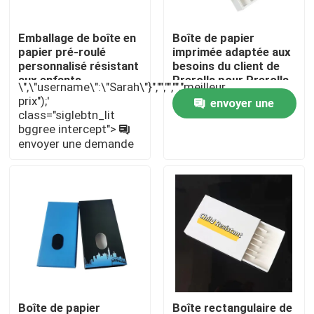
Emballage de boîte en
Boîte de papier
papier pré-roulé
imprimée adaptée aux
personnalisé résistant
besoins du client de
aux enfants
Prerolls pour Prerolls
\",\"username\":\"Sarah\"}","","","","meilleur
prix");'
envoyer une
class="siglebtn_lit
bggree intercept">
demande
envoyer une demande
Maison
Produits
Boîte de papier
Boîte rectangulaire de
Vidéos