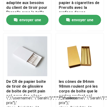
adaptée aux besoins
papier à cigarettes de
du client de tiroir pour
Prerolls avec la
Prerolls avec la taille
surface douce
À propos de nous
faite sur commande
envoyer une
envoyer une
Visite d'usine
demande
demande
Contrôle de qualité
Contactez-nous
Nouvelles
De CR de papier boîte
les cônes de 84mm
de tiroir de glissière
98mm roulent pré les
Cas
de boîte de petit pain
corps de boîte que le
pré pour des cônes
carton roulent pré
\",\"username\":\"Sarah\"}","","","","meilleur
\",\"username\":\"Sarah\"}","",
d'emballage collectif
l'enfant de boîte
prix");'
prix");'
Pack de mauvaises herbes personnalisé
résistant