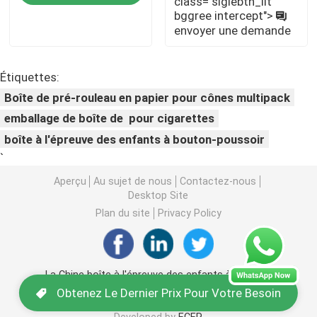
class="siglebtn_lit
bggree intercept">
demande
envoyer une demande
Emballage de mauvaises herbes Mylar
Étiquettes:
Pot en verre de mauvaise herbe
Boîte de pré-rouleau en papier pour cônes multipack
emballage de boîte de pour cigarettes
Pot de mauvaises herbes en plastique
boîte à l'épreuve des enfants à bouton-poussoir
`
Enfant Tin Box résistant
Aperçu
Au sujet de nous
Contactez-nous
Desktop Site
Plan du site
Privacy Policy
Seringue en verre Luer Lock
Empaquetez pré la boîte de petit pain
La Chine boîte à l'épreuve des enfants à bouton-
poussoir
Supplier.Copyright © 2025 Qingdao
Obtenez Le Dernier Prix Pour Votre Besoin
Kush Packaging Co., Ltd.. All Rights Reserved.
Emballage de la cartouche vape
Developed by
ECER