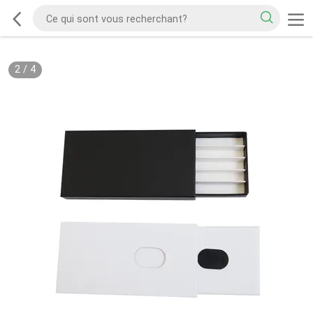
2
/
4