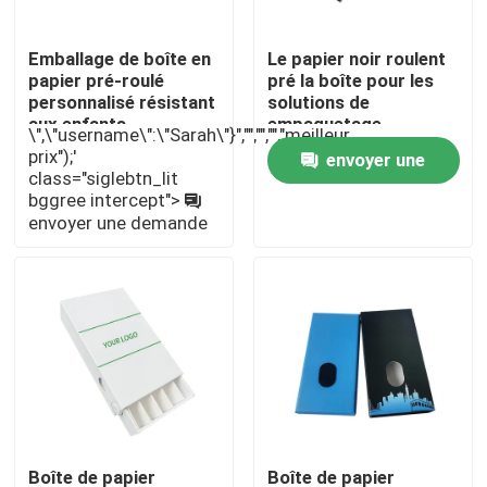
Emballage de boîte en
Le papier noir roulent
papier pré-roulé
pré la boîte pour les
personnalisé résistant
solutions de
aux enfants
empaquetage
\",\"username\":\"Sarah\"}","","","","meilleur
prix");'
envoyer une
class="siglebtn_lit
bggree intercept">
demande
envoyer une demande
Maison
Produits
Boîte de papier
Boîte de papier
Vidéos