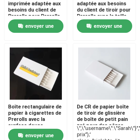
imprimée adaptée aux
adaptée aux besoins
besoins du client de
du client de tiroir pour
Prerolls pour Prerolls
Prerolls avec la taille
À propos de nous
faite sur commande
envoyer une
envoyer une
Visite d'usine
demande
demande
Contrôle de qualité
Contactez-nous
Nouvelles
Boîte rectangulaire de
De CR de papier boîte
papier à cigarettes de
de tiroir de glissière
Cas
Prerolls avec la
de boîte de petit pain
surface douce
pré pour des cônes
\",\"username\":\"Sarah\"}","",
d'emballage collectif
prix");'
envoyer une
Pack de mauvaises herbes personnalisé