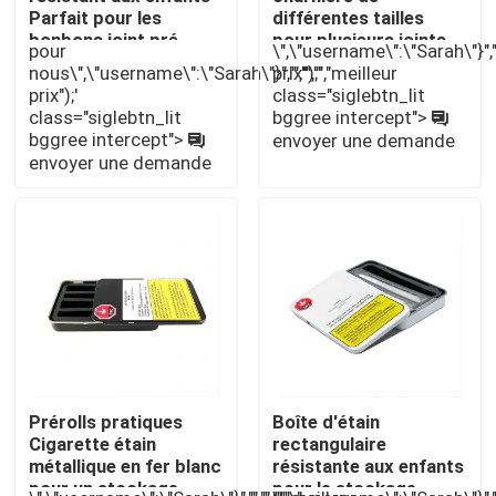
Parfait pour les
différentes tailles
bonbons joint pré-
pour plusieurs joints
pour
\",\"username\":\"Sarah\"}","",
rouleaux Solution dans
Prerolls Conception
À propos de nous
nous\",\"username\":\"Sarah\"}","","","","meilleur
prix");'
différentes tailles
résistante aux enfants
prix");'
class="siglebtn_lit
class="siglebtn_lit
bggree intercept">
Visite d'usine
bggree intercept">
envoyer une demande
envoyer une demande
Contrôle de qualité
Contactez-nous
Nouvelles
Cas
Prérolls pratiques
Boîte d'étain
Cigarette étain
rectangulaire
métallique en fer blanc
résistante aux enfants
Pack de mauvaises herbes personnalisé
pour un stockage
pour le stockage