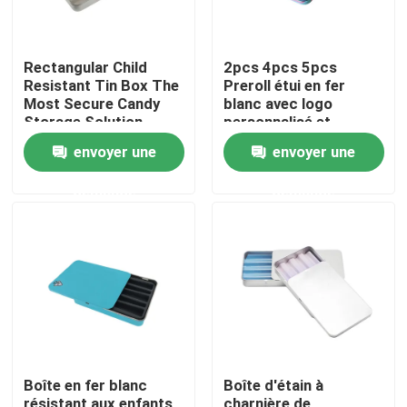
Rectangular Child
2pcs 4pcs 5pcs
Resistant Tin Box The
Preroll étui en fer
Most Secure Candy
blanc avec logo
Storage Solution
personnalisé et
différentes tailles
envoyer une
envoyer une
demande
demande
Maison
Produits
Boîte en fer blanc
Boîte d'étain à
Vidéos
résistant aux enfants
charnière de