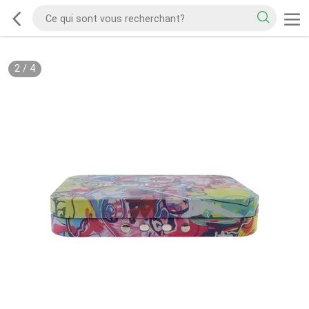
2
/
4