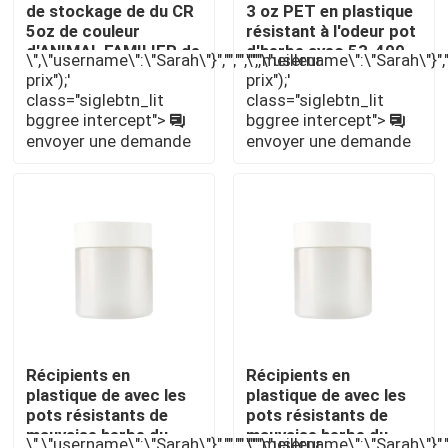
de stockage de du CR
3 oz PET en plastique
5oz de couleur
résistant à l'odeur pot
d'ANIMAL FAMILIER de
d'herbe avec 53-400
À propos de nous
\",\"username\":\"Sarah\"}","","","","meilleur
\",\"username\":\"Sarah\"}","",
pot en plastique fait
finition du cou
prix");'
prix");'
sur commande de
class="siglebtn_lit
class="siglebtn_lit
mauvaise herbe
bggree intercept">
bggree intercept">
Visite d'usine
envoyer une demande
envoyer une demande
Contrôle de qualité
Contactez-nous
Nouvelles
Cas
Récipients en
Récipients en
plastique de avec les
plastique de avec les
pots résistants de
pots résistants de
mauvaise herbe du
mauvaise herbe du
Pack de mauvaises herbes personnalisé
\",\"username\":\"Sarah\"}","","","","meilleur
\",\"username\":\"Sarah\"}","",