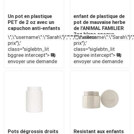
Un pot en plastique
enfant de plastique de
PET de 2 oz avec un
pot de mauvaise herbe
capuchon anti-enfants
de l'ANIMAL FAMILIER
3oz blanc opaque
\",\"username\":\"Sarah\"}","","","","meilleur
\",\"username\":\"Sarah\"}","",
résistant
prix");'
prix");'
class="siglebtn_lit
class="siglebtn_lit
bggree intercept">
bggree intercept">
envoyer une demande
envoyer une demande
Maison
Produits
Pots dégrossis droits
Resistant aux enfants
Vidéos