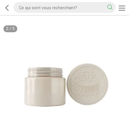
2
/
5