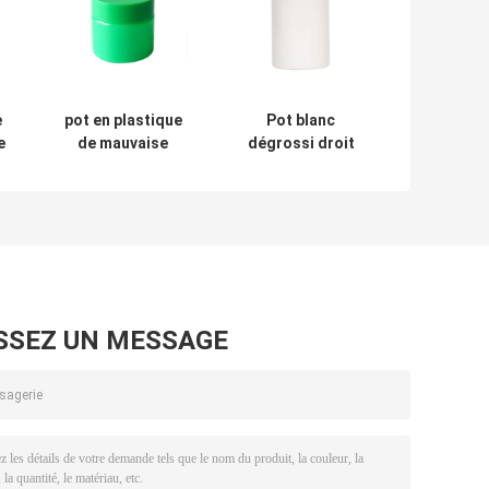
e
pot en plastique
Pot blanc
e
de mauvaise
dégrossi droit
se
herbe du vert 3oz
d'ANIMAL
avec le chapeau
FAMILIER de pot
résistant d'enfant
en plastique de
c
l'mauvaise herbe
5oz avec le
couvercle
résistant d'enfant
SSEZ UN MESSAGE