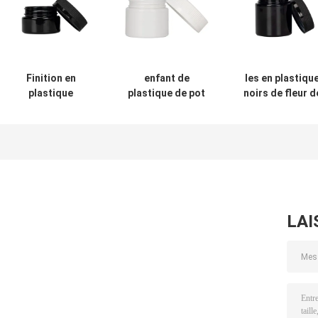
Finition en
enfant de
les en plastiqu
plastique
plastique de pot
noirs de fleur d
résistante de cou
de mauvaise
pot de l'mauvai
du pot 53-400 de
herbe de l'ANIMAL
herbe 4oz
l'mauvaise herbe
FAMILIER 3oz
cognent
2Oz d'enfant
blanc opaque
l'emballage ave
blanc noir
résistant
le chapeau
LAI