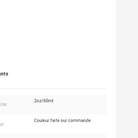
ants
2oz/60ml
ité:
Couleur faite sur commande
ur: