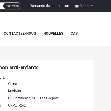
Demande de soumission
|
French
recherche
CONTACTEZ-NOUS
NOUVELLES
CAS
hon anti-enfants
uit:
China
KushJar
CR Certificate, SGS Test Report
e:
CRPET-2oz