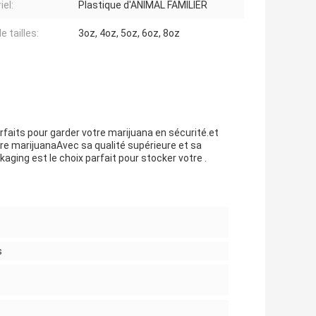
iel:
Plastique d'ANIMAL FAMILIER
e tailles:
3oz, 4oz, 5oz, 6oz, 8oz
faits pour garder votre marijuana en sécurité.et
tre marijuanaAvec sa qualité supérieure et sa
aging est le choix parfait pour stocker votre .
s