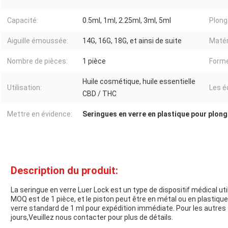
Capacité:
0.5ml, 1ml, 2.25ml, 3ml, 5ml
Plong
Aiguille émoussée:
14G, 16G, 18G, et ainsi de suite
Matér
Nombre de pièces:
1 pièce
Forme
Huile cosmétique, huile essentielle
Utilisation:
Les é
CBD / THC
Mettre en évidence:
Seringues en verre en plastique pour plon
Description du produit:
La seringue en verre Luer Lock est un type de dispositif médical util
MOQ est de 1 pièce, et le piston peut être en métal ou en plastiqu
verre standard de 1 ml pour expédition immédiate. Pour les autres t
jours,Veuillez nous contacter pour plus de détails.