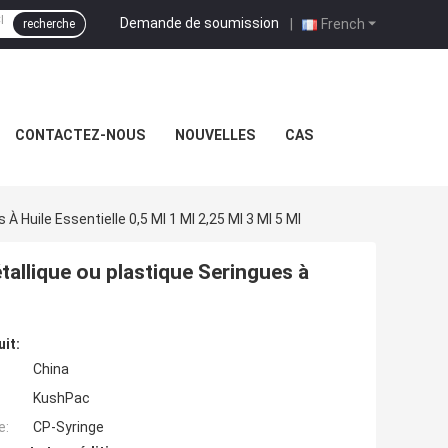
Demande de soumission
|
French
recherche
CONTACTEZ-NOUS
NOUVELLES
CAS
 Huile Essentielle 0,5 Ml 1 Ml 2,25 Ml 3 Ml 5 Ml
allique ou plastique Seringues à
uit:
China
KushPac
e:
CP-Syringe