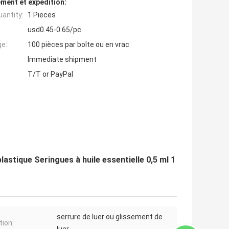
ment et expédition:
antity:
1 Pieces
usd0.45-0.65/pc
ge:
100 pièces par boîte ou en vrac
Immediate shipment
T/T or PayPal
astique Seringues à huile essentielle 0,5 ml 1
serrure de luer ou glissement de
tion: