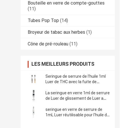
Bouteille en verre de compte-gouttes
(11)
Tubes Pop Top
(14)
Broyeur de tabac aux herbes
(1)
Cône de pré-rouleau
(11)
LES MEILLEURS PRODUITS
Seringue de serrure de l'huile 1ml
Luer de THC avec la fuite de
plongeur en métal libre
La seringue en verre 1ml de serrure
de Luer de glissement de Luer a
prérempli la seringue d'huile de
Borosilicate
seringue en verre de serrure de
1mL Luer réutilisable pour l'huile de
CBD