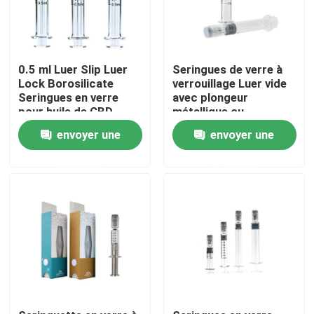
À propos de nous
0.5 ml Luer Slip Luer
Seringues de verre à
Lock Borosilicate
verrouillage Luer vide
Visite d'usine
Seringues en verre
avec plongeur
pour huile de CBD
métallique ou
plastique pour huile
Contrôle de qualité
envoyer une
envoyer une
cosmétique
demande
demande
Contactez-nous
Nouvelles
Cas
Pack de mauvaises herbes personnalisé