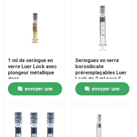
1 ml de seringue en
Seringues en verre
verre Luer Lock avec
borosilicate
plongeur métallique
préremplaçables Luer
doré
Lock de 2 ml pour l'
huile essentielle
envoyer une
envoyer une
Maison
demande
demande
Produits
Vidéos