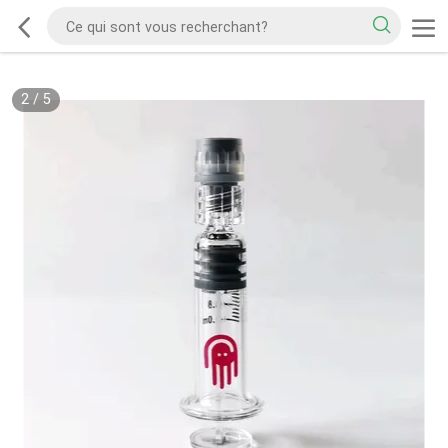
2
/
5