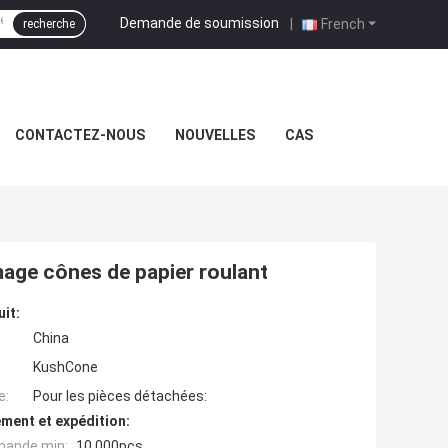
Demande de soumission
|
French
recherche
CONTACTEZ-NOUS
NOUVELLES
CAS
age cônes de papier roulant
uit:
China
KushCone
e:
Pour les pièces détachées:
ment et expédition:
mande min:
10,000pcs