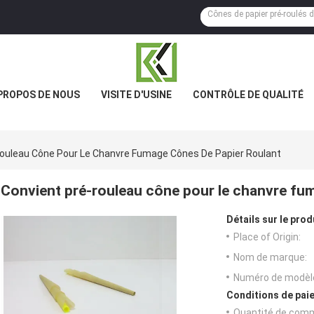
PROPOS DE NOUS
VISITE D'USINE
CONTRÔLE DE QUALITÉ
ouleau Cône Pour Le Chanvre Fumage Cônes De Papier Roulant
Convient pré-rouleau cône pour le chanvre fum
Détails sur le prod
Place of Origin:
Nom de marque:
Numéro de modèl
Conditions de paie
Quantité de com