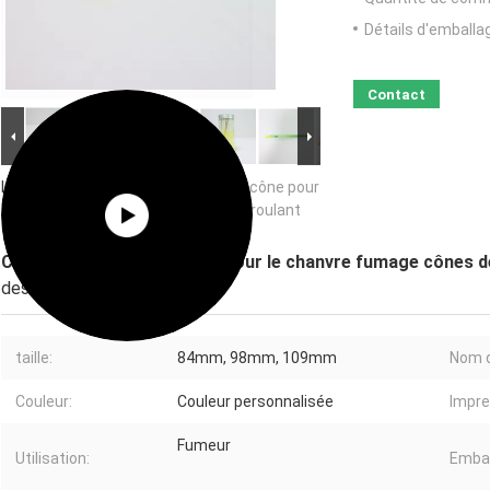
Détails d'emballa
Contact
Image Grand :
Convient pré-rouleau cône pour
le chanvre fumage cônes de papier roulant
Convient pré-rouleau cône pour le chanvre fumage cônes de
description de
taille:
84mm, 98mm, 109mm
Nom d
Couleur:
Couleur personnalisée
Impre
Fumeur
Utilisation:
Embal