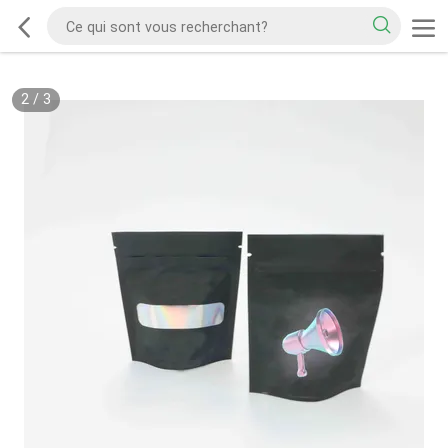
2
/
3