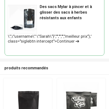
Des sacs Mylar à pincer et à
glisser des sacs à herbes
résistants aux enfants
\",\"username\":\"Sarah\"}","","","","meilleur prix");'
class="siglebtn intercept">Continuer
produits recommandés