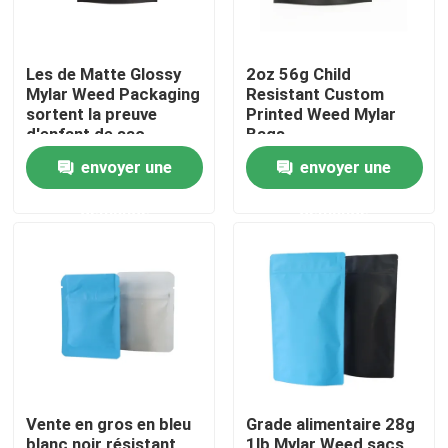
Les de Matte Glossy
2oz 56g Child
Mylar Weed Packaging
Resistant Custom
sortent la preuve
Printed Weed Mylar
d'enfant de sac
Bags
envoyer une
envoyer une
demande
demande
Maison
Produits
Vente en gros en bleu
Grade alimentaire 28g
Vidéos
blanc noir résistant
1lb Mylar Weed sacs