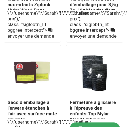
aux enfants Ziplock
d'emballage pour 3,5g
Mylar Weed Bags
7g 14g biscuits fleur
\",\"username\":\"Sarah\"}","","","","meilleur
\",\"username\":\"Sarah\"}","",
Emballage à l'épreuve
À propos de nous
prix");'
prix");'
des enfants
class="siglebtn_lit
class="siglebtn_lit
bggree intercept">
bggree intercept">
Visite d'usine
envoyer une demande
envoyer une demande
Contrôle de qualité
Contactez-nous
Nouvelles
Sacs d'emballage à
Fermeture à glissière
Cas
l'envers étanches à
à l'épreuve des
l'air avec surface mate
enfants Top Mylar
brillante
Weed Emballage
\",\"username\":\"Sarah\"}","","","","meilleur
Pack de mauvaises herbes personnalisé
Matériau plastique de