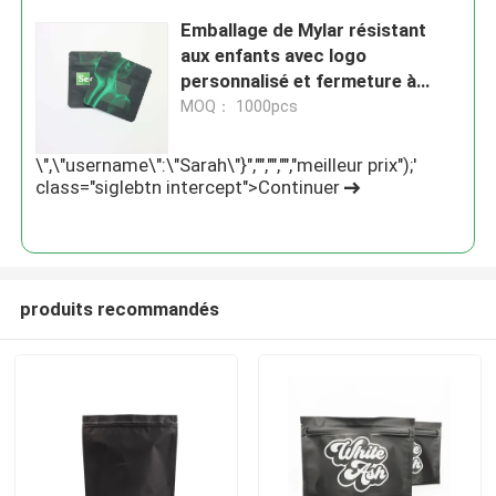
Emballage de Mylar résistant
aux enfants avec logo
personnalisé et fermeture à
glissière à l'épreuve des enfants
MOQ： 1000pcs
\",\"username\":\"Sarah\"}","","","","meilleur prix");'
class="siglebtn intercept">Continuer
produits recommandés