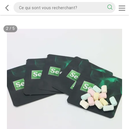
2
/
5