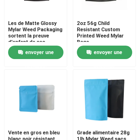
Les de Matte Glossy
2oz 56g Child
Mylar Weed Packaging
Resistant Custom
sortent la preuve
Printed Weed Mylar
d'enfant de sac
Bags
envoyer une
envoyer une
demande
demande
Maison
Produits
Vente en gros en bleu
Grade alimentaire 28g
Vidéos
blanc noir résistant
1lb Mylar Weed sacs