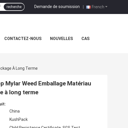
Demande de soumission
|
French
recherche
CONTACTEZ-NOUS
NOUVELLES
CAS
tockage À Long Terme
Top Mylar Weed Emballage Matériau
ge à long terme
uit:
China
KushPack
Child Resistance Certificate, SGS Test