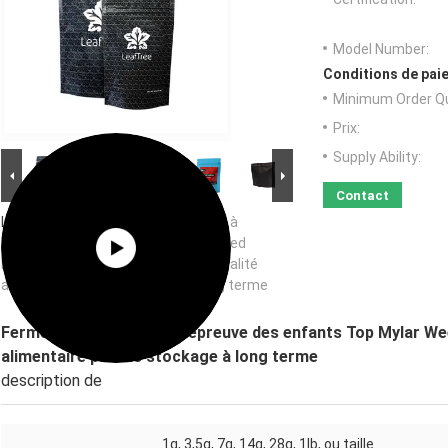
Model Number:
Conditions de paie
Minimum Order Qu
Prix:
Supply Ability:
Contact
Image Grand :
Fermeture à glissière à
l'épreuve des enfants Top Mylar Weed
Emballage Matériau plastique de qualité
alimentaire pour le stockage à long terme
Fermeture à glissière à l'épreuve des enfants Top Mylar We
alimentaire pour le stockage à long terme
description de
1g, 3,5g, 7g, 14g, 28g, 1lb, ou taille