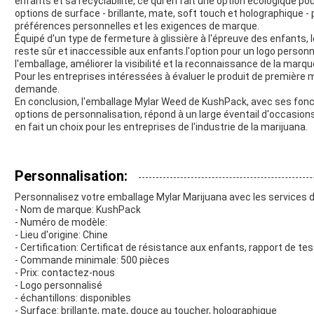
enfants et sa recyclabilité, ce qui en fait une option écologique po
options de surface - brillante, mate, soft touch et holographique 
préférences personnelles et les exigences de marque.
Équipé d'un type de fermeture à glissière à l'épreuve des enfants,
reste sûr et inaccessible aux enfants.l'option pour un logo person
l'emballage, améliorer la visibilité et la reconnaissance de la marqu
Pour les entreprises intéressées à évaluer le produit de première 
demande.
En conclusion, l'emballage Mylar Weed de KushPack, avec ses fonct
options de personnalisation, répond à un large éventail d'occasions
en fait un choix pour les entreprises de l'industrie de la marijuana.
Personnalisation:
Personnalisez votre emballage Mylar Marijuana avec les services 
- Nom de marque: KushPack
- Numéro de modèle:
- Lieu d'origine: Chine
- Certification: Certificat de résistance aux enfants, rapport de te
- Commande minimale: 500 pièces
- Prix: contactez-nous
- Logo personnalisé
- échantillons: disponibles
- Surface: brillante, mate, douce au toucher, holographique