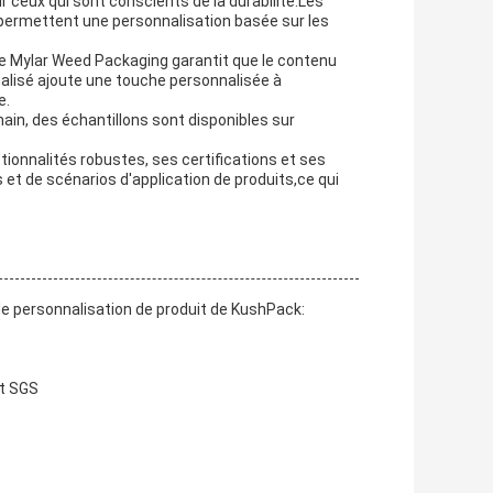
ur ceux qui sont conscients de la durabilité.Les
- permettent une personnalisation basée sur les
 le Mylar Weed Packaging garantit que le contenu
nalisé ajoute une touche personnalisée à
e.
main, des échantillons sont disponibles sur
ionnalités robustes, ses certifications et ses
 et de scénarios d'application de produits,ce qui
de personnalisation de produit de KushPack:
st SGS