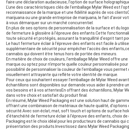
faire une déclaration audacieuse, l'option de surface holographique
L'une des caractéristiques clés de l'emballage Mylar Weed est l'opt
reconnaissance de la marque et une fidélité auprès de vos clients
marijuana ou une grande entreprise de marijuana, le fait d'avoir vot
à vous démarquer sur un marché concurrentiel.
En plus de ses options de personnalisation de la surface et du lo
de fermeture à glissière à l'épreuve des enfants.Cette fonctionnal
toute sécurité et protégés, assurant la tranquillité d'esprit tant
Le haut fermeture éclair à l'épreuve des enfants est facile à utili
supplémentaire de sécurité pour empêcher l'accès des enfants,ce q
cannabis qui doivent être tenus hors de portée des mineurs.
En matière de choix de couleurs, l'emballage Mylar Weed offre un
marque.ou optez pour n'importe quelle couleur personnalisée pour
possibilité de personnaliser la couleur de l'emballage vous perme
visuellement attrayante qui reflète votre identité de marque.
Pour ceux qui souhaitent essayer l'emballage de Mylar Weed ava
échantillons sont disponibles sur demande.vous aider à prendre une 
vos besoins et à vos attentesEn offrant des échantillons, Mylar 
dans votre choix et satisfait du produit final.
En résumé, Mylar Weed Packaging est une solution haut de gamme 
offrant une combinaison de matériaux de haute qualité, d'options 
sécurité.Avec son éclat, mat, soft touch et options de surface hol
d'étanchéité de fermeture éclair à l'épreuve des enfants, choix de 
Packaging est le choix idéal pour les producteurs de cannabis qui 
présentation des produits.Investissez dans Mylar Weed Packaging d