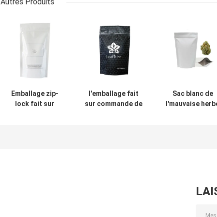
Autres Produits
Emballage zip-
l'emballage fait
Sac blanc de
lock fait sur
sur commande de
l'mauvaise herb
commande de
l'mauvaise herbe
3.5g empaqueta
fleur de de poche
28g met en sac
l'emballage à
de Logo Mylar
les sacs
extrémité élev
Weed Packaging
rescellables de
brillant de
14G
fleur de
mauvaise herb
LAI