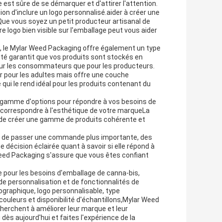
 est sûre de se démarquer et d'attirer l'attention.
ion d'inclure un logo personnalisé.aider à créer une
Que vous soyez un petit producteur artisanal de
re logo bien visible sur l'emballage peut vous aider
go, le Mylar Weed Packaging offre également un type
ité garantit que vos produits sont stockés en
 pour les consommateurs que pour les producteurs.
ser pour les adultes mais offre une couche
ui le rend idéal pour les produits contenant du
e gamme d'options pour répondre à vos besoins de
 correspondre à l'esthétique de votre marqueLa
t de créer une gamme de produits cohérente et
nt de passer une commande plus importante, des
décision éclairée quant à savoir si elle répond à
Weed Packaging s'assure que vous êtes confiant
pour les besoins d'emballage de canna-bis,
de personnalisation et de fonctionnalités de
ographique, logo personnalisable, type
couleurs et disponibilité d'échantillons,Mylar Weed
cherchent à améliorer leur marque et leur
ès aujourd'hui et faites l'expérience de la