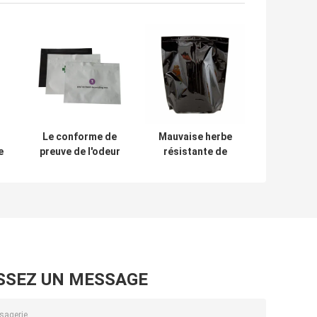
Le conforme de
Mauvaise herbe
e
preuve de l'odeur
résistante de
nt
5mil met en sac
l'enfant 1LB Mylar
avec pouce du
empaquetant des
é
logo 12x9
sacs de stockage
du 454G
e
SSEZ UN MESSAGE