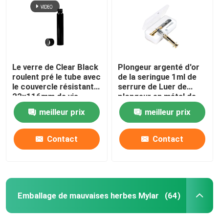
À propos de nous
Visite d'usine
Le verre de Clear Black
Plongeur argenté d'or
roulent pré le tube avec
de la seringue 1ml de
le couvercle résistant
serrure de Luer de
Contrôle de qualité
22x116mm de vis
plongeur en métal de
d'enfant
de seringues en verre
meilleur prix
meilleur prix
d'huile
Contactez-nous
Contact
Contact
Nouvelles
Cas
Emballage de mauvaises herbes Mylar
(64)
Pack de mauvaises herbes personnalisé