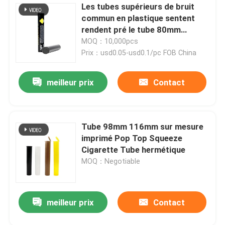
Les tubes supérieurs de bruit
commun en plastique sentent
rendent pré le tube 80mm
résistant de petit pain 98mm
MOQ：10,000pcs
110mm 116mm
Prix：usd0.05-usd0.1/pc FOB China
meilleur prix
Contact
Tube 98mm 116mm sur mesure
imprimé Pop Top Squeeze
Cigarette Tube hermétique
MOQ：Negotiable
meilleur prix
Contact