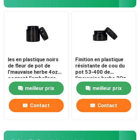
Broyeur de tabac aux herbes
Cône de pré-rouleau
les en plastique noirs
Finition en plastique
de fleur de pot de
résistante de cou du
l'mauvaise herbe 4oz
pot 53-400 de
cognent l'emballage
l'mauvaise herbe 2Oz
avec le chapeau
d'enfant blanc noir
meilleur prix
meilleur prix
Contact
Contact