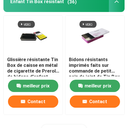
Enfant Tin Box résistant
(36)
Glissière résistante Tin
Bidons résistants
Box de caisse en métal
imprimés faits sur
de cigarette de Preroll
commande de petit
de bidons d'enfant
pain de joint de Tin Box
réutilisable
For Edible d'enfant pré
meilleur prix
meilleur prix
Contact
Contact