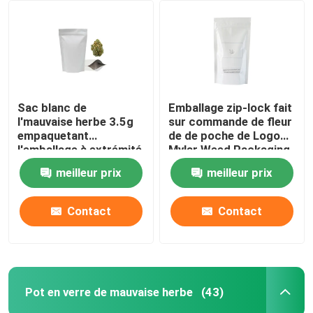
Emballage de mauvaises herbes Mylar
Pot en verre de mauvaise herbe
Sac blanc de
Emballage zip-lock fait
l'mauvaise herbe 3.5g
sur commande de fleur
Pot de mauvaises herbes en plastique
empaquetant
de de poche de Logo
l'emballage à extrémité
Mylar Weed Packaging
élevé brillant de
14G
Enfant Tin Box résistant
meilleur prix
meilleur prix
mauvaise herbe
Contact
Contact
Seringue en verre Luer Lock
Empaquetez pré la boîte de petit pain
Pot en verre de mauvaise herbe
(43)
Autres boîtes en papier