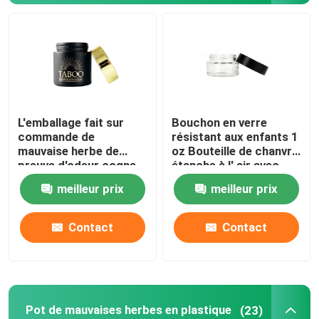
Emballage de la cartouche vape
Pot en verre de concentré
L'emballage fait sur
Bouchon en verre
Le verre roulent pré le tube
commande de
résistant aux enfants 1
mauvaise herbe de
oz Bouteille de chanvre
preuve d'odeur cogne
étanche à l' air avec
Pot en verre de couvercle en bambou
3.5g pour la fleur de
couvercle à l' épreuve
meilleur prix
meilleur prix
des enfants
Pot en verre de Borosilicate
Contact
Contact
Bouteille en verre de compte-gouttes
Tubes Pop Top
Pot de mauvaises herbes en plastique
(23)