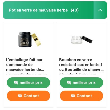
Pot en verre de mauvaise herbe
(43)
Broyeur de tabac aux herbes
Cône de pré-rouleau
L'emballage fait sur
Bouchon en verre
commande de
résistant aux enfants 1
mauvaise herbe de
oz Bouteille de chanvre
preuve d'odeur cogne
étanche à l' air avec
3.5g pour la fleur de
couvercle à l' épreuve
meilleur prix
meilleur prix
des enfants
Contact
Contact