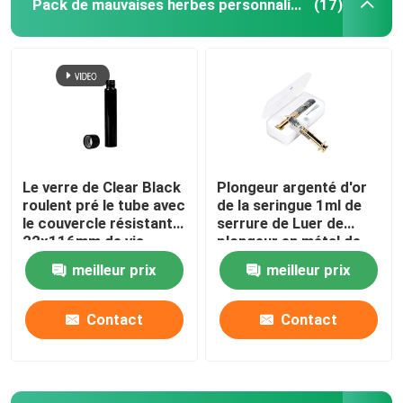
Pack de mauvaises herbes personnalisé
(17)
Emballage de mauvaises herbes Mylar
Pot en verre de mauvaise herbe
Pot de mauvaises herbes en plastique
Le verre de Clear Black
Plongeur argenté d'or
roulent pré le tube avec
de la seringue 1ml de
Enfant Tin Box résistant
le couvercle résistant
serrure de Luer de
22x116mm de vis
plongeur en métal de
d'enfant
de seringues en verre
meilleur prix
meilleur prix
Seringue en verre Luer Lock
d'huile
Contact
Contact
Empaquetez pré la boîte de petit pain
Autres boîtes en papier