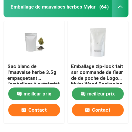
Emballage de mauvaises herbes Mylar
(64)
Emballage de la cartouche vape
Pot en verre de concentré
Le verre roulent pré le tube
Sac blanc de
Emballage zip-lock fait
Pot en verre de couvercle en bambou
l'mauvaise herbe 3.5g
sur commande de fleur
empaquetant
de de poche de Logo
l'emballage à extrémité
Mylar Weed Packaging
Pot en verre de Borosilicate
élevé brillant de
14G
meilleur prix
meilleur prix
mauvaise herbe
Bouteille en verre de compte-gouttes
Contact
Contact
Tubes Pop Top