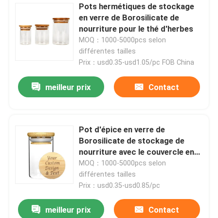
Pots hermétiques de stockage
en verre de Borosilicate de
nourriture pour le thé d'herbes
MOQ：1000-5000pcs selon
différentes tailles
Prix：usd0.35-usd1.05/pc FOB China
meilleur prix
Contact
Pot d'épice en verre de
Borosilicate de stockage de
nourriture avec le couvercle en
bambou pour la céréale de farine
MOQ：1000-5000pcs selon
de nouilles d'herbes
différentes tailles
Prix：usd0.35-usd0.85/pc
meilleur prix
Contact