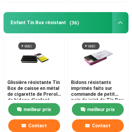
Enfant Tin Box résistant
(36)
Glissière résistante Tin
Bidons résistants
Box de caisse en métal
imprimés faits sur
de cigarette de Preroll
commande de petit
de bidons d'enfant
pain de joint de Tin Box
réutilisable
For Edible d'enfant pré
meilleur prix
meilleur prix
Contact
Contact