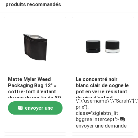
produits recommandés
Matte Mylar Weed
Le concentré noir
Packaging Bag 12" »
blanc clair de cogne le
coffre-fort d'enfant
pot en verre résistant
Maison
de sac de sortie du X9
de cire d'enfant
\",\"username\":\"Sarah\"}","",
prix");'
envoyer une
class="siglebtn_lit
Produits
bggree intercept">
demande
envoyer une demande
Vidéos