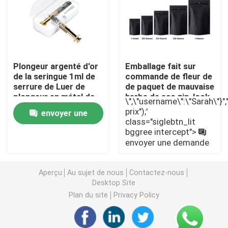
Emballage de mauvaises herbes Mylar
Pot en verre de mauvaise herbe
Plongeur argenté d'or
Emballage fait sur
de la seringue 1ml de
commande de fleur de
serrure de Luer de
de paquet de mauvaise
Pot de mauvaises herbes en plastique
plongeur en métal de
herbe de sac zip-lock
\",\"username\":\"Sarah\"}","",
de seringues en verre
de Mylar
prix");'
envoyer une
d'huile
class="siglebtn_lit
Enfant Tin Box résistant
bggree intercept">
demande
envoyer une demande
Seringue en verre Luer Lock
Aperçu
Au sujet de nous
Contactez-nous
Desktop Site
Empaquetez pré la boîte de petit pain
Plan du site
Privacy Policy
Emballage de la cartouche vape