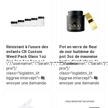
À propos de nous
Visite d'usine
Contrôle de qualité
Résistant à l'usure des
Pot en verre de fleur
enfants CR Custom
de noir huitième du
Weed Pack Glass 1oz
pot 3oz de mauvaise
Contactez-nous
2oz 3oz 4oz 5oz pot
herbe d'emballage de
\",\"username\":\"Sarah\"}","","","","meilleur
\",\"username\":\"Sarah\"}","",
d'herbe
marijuana
prix");'
prix");'
class="siglebtn_lit
class="siglebtn_lit
Nouvelles
bggree intercept">
bggree intercept">
envoyer une demande
envoyer une demande
Cas
Pack de mauvaises herbes personnalisé