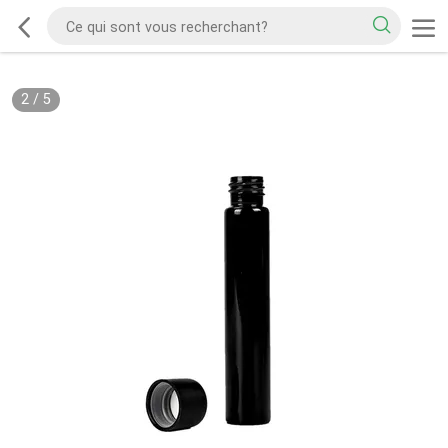
2
/
5