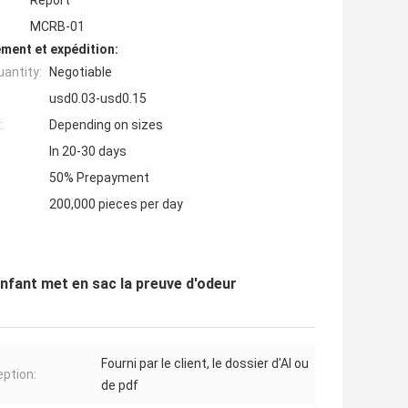
Report
MCRB-01
ment et expédition:
antity:
Negotiable
usd0.03-usd0.15
:
Depending on sizes
In 20-30 days
50% Prepayment
200,000 pieces per day
enfant met en sac la preuve d'odeur
Fourni par le client, le dossier d'AI ou
ption:
de pdf