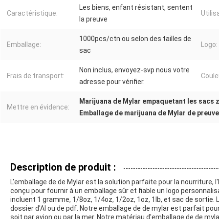
Les biens, enfant résistant, sentent
Caractéristique:
Utilis
la preuve
1000pcs/ctn ou selon des tailles de
Emballage:
Logo:
sac
Non inclus, envoyez-svp nous votre
Frais de transport:
Coule
adresse pour vérifier.
Marijuana de Mylar empaquetant les sacs z
Mettre en évidence:
Emballage de marijuana de Mylar de preuve
Description de produit :
L'emballage de de Mylar est la solution parfaite pour la nourriture, l
conçu pour fournir à un emballage sûr et fiable un logo personnalisab
incluent 1 gramme, 1/8oz, 1/4oz, 1/2oz, 1oz, 1lb, et sac de sortie. L
dossier d'AI ou de pdf. Notre emballage de de mylar est parfait pour
soit par avion ou par la mer. Notre matériau d'emballage de de myla