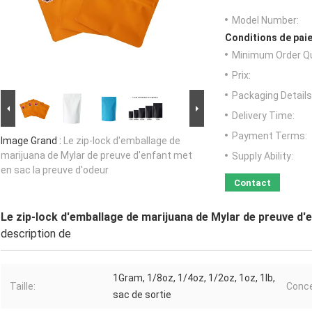
Model Number:
Conditions de paie
Minimum Order Qu
Prix:
Packaging Details
Delivery Time:
Payment Terms:
Image Grand :
Le zip-lock d'emballage de
marijuana de Mylar de preuve d'enfant met
Supply Ability:
en sac la preuve d'odeur
Contact
Le zip-lock d'emballage de marijuana de Mylar de preuve d'
description de
1Gram, 1/8oz, 1/4oz, 1/2oz, 1oz, 1lb,
Taille:
Conce
sac de sortie