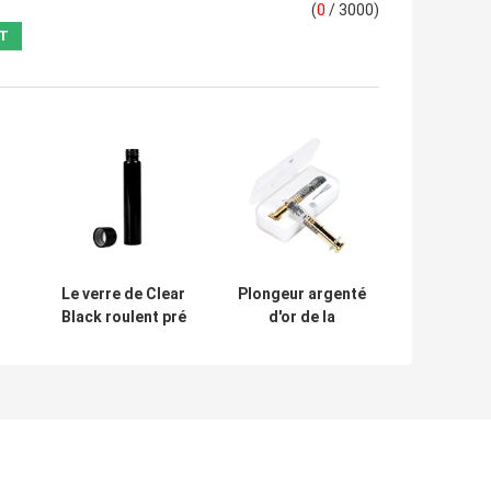
(
0
/ 3000)
Le verre de Clear
Plongeur argenté
Black roulent pré
d'or de la
pe
le tube avec le
seringue 1ml de
e
couvercle
serrure de Luer
e
résistant
de plongeur en
22x116mm de vis
métal de de
d'enfant
seringues en
verre d'huile