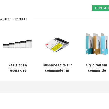
Autres Produits
Résistant à
Glissière faite sur
Stylo fait sur
l'usure des
commande Tin
commande
enfants CR
Box de cigarette
résistant de Va
Custom Weed
de Preroll de
de de paquet d
Pack Glass 1oz
paquet de
mauvaise herb
2oz 3oz 4oz 5oz
mauvaise herbe
de boîtes de
pot d'herbe
de caisse
papier d'enfant
portative en
métal