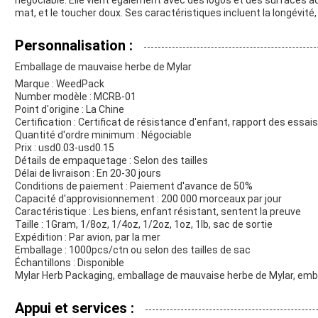
négociable. Elle vient également avec des logos et des surfaces ada
mat, et le toucher doux. Ses caractéristiques incluent la longévité, 
Personnalisation :
Emballage de mauvaise herbe de Mylar
Marque : WeedPack
Number modèle : MCRB-01
Point d'origine : La Chine
Certification : Certificat de résistance d'enfant, rapport des essai
Quantité d'ordre minimum : Négociable
Prix : usd0.03-usd0.15
Détails de empaquetage : Selon des tailles
Délai de livraison : En 20-30 jours
Conditions de paiement : Paiement d'avance de 50%
Capacité d'approvisionnement : 200 000 morceaux par jour
Caractéristique : Les biens, enfant résistant, sentent la preuve
Taille : 1Gram, 1/8oz, 1/4oz, 1/2oz, 1oz, 1lb, sac de sortie
Expédition : Par avion, par la mer
Emballage : 1000pcs/ctn ou selon des tailles de sac
Échantillons : Disponible
Mylar Herb Packaging, emballage de mauvaise herbe de Mylar, emb
Appui et services :