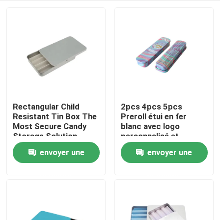
Rectangular Child
2pcs 4pcs 5pcs
Resistant Tin Box The
Preroll étui en fer
Most Secure Candy
blanc avec logo
Storage Solution
personnalisé et
différentes tailles
envoyer une
envoyer une
Maison
demande
demande
Produits
Vidéos