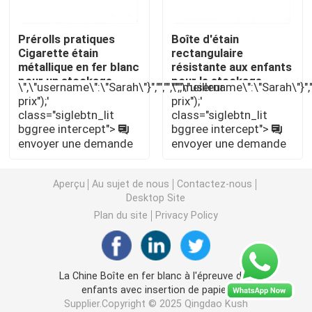
Emballage de mauvaises herbes Mylar
Prérolls pratiques
Boîte d'étain
Cigarette étain
rectangulaire
métallique en fer blanc
résistante aux enfants
pour un stockage
pour le stockage
Pot en verre de mauvaise herbe
\",\"username\":\"Sarah\"}","","","","meilleur
\",\"username\":\"Sarah\"}","",
durable et élégant
sécurisé de 0,5 g de
prix");'
prix");'
préservatifs et de
class="siglebtn_lit
class="siglebtn_lit
produits comestibles
Pot de mauvaises herbes en plastique
bggree intercept">
bggree intercept">
envoyer une demande
envoyer une demande
Enfant Tin Box résistant
Aperçu
Au sujet de nous
Contactez-nous
Desktop Site
Seringue en verre Luer Lock
Plan du site
Privacy Policy
Empaquetez pré la boîte de petit pain
La Chine Boîte en fer blanc à l'épreuve des
enfants avec insertion de papier
Emballage de la cartouche vape
Supplier.Copyright © 2025 Qingdao Kush