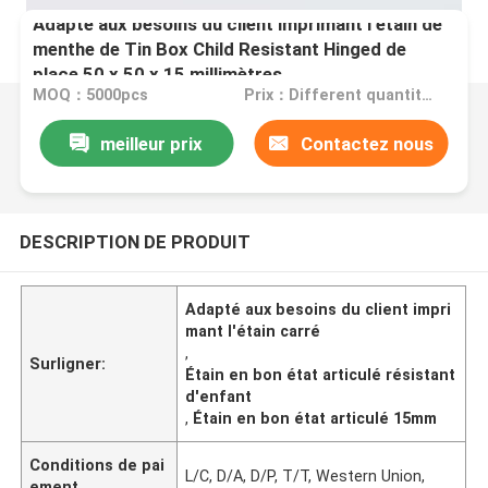
Adapté aux besoins du client imprimant l'étain de
menthe de Tin Box Child Resistant Hinged de
place 50 x 50 x 15 millimètres
MOQ：5000pcs
Prix：Different quantity, different price, pls talk to us
meilleur prix
Contactez nous
DESCRIPTION DE PRODUIT
Adapté aux besoins du client impri
mant l'étain carré
,
Surligner:
Étain en bon état articulé résistant
d'enfant
,
Étain en bon état articulé 15mm
Conditions de pai
L/C, D/A, D/P, T/T, Western Union,
ement