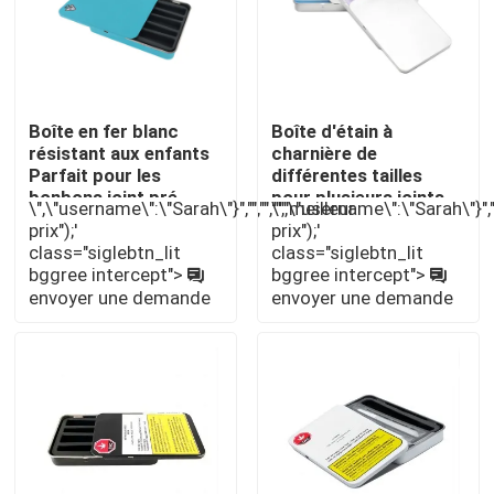
À propos de nous
Boîte en fer blanc
Boîte d'étain à
Visite d'usine
résistant aux enfants
charnière de
Parfait pour les
différentes tailles
bonbons joint pré-
pour plusieurs joints
Contrôle de qualité
\",\"username\":\"Sarah\"}","","","","meilleur
\",\"username\":\"Sarah\"}","",
rouleaux Solution dans
Prerolls Conception
prix");'
prix");'
différentes tailles
résistante aux enfants
class="siglebtn_lit
class="siglebtn_lit
Contactez-nous
bggree intercept">
bggree intercept">
envoyer une demande
envoyer une demande
Nouvelles
Cas
Pack de mauvaises herbes personnalisé