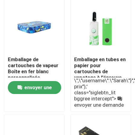
Emballage de
Emballage en tubes en
cartouches de vapeur
papier pour
Boîte en fer blanc
cartouches de
personnalisée
vapotage à l'épreuve
\",\"username\":\"Sarah\"}","",
des enfants 510
prix");'
envoyer une
class="siglebtn_lit
Maison
bggree intercept">
demande
envoyer une demande
Produits
Vidéos