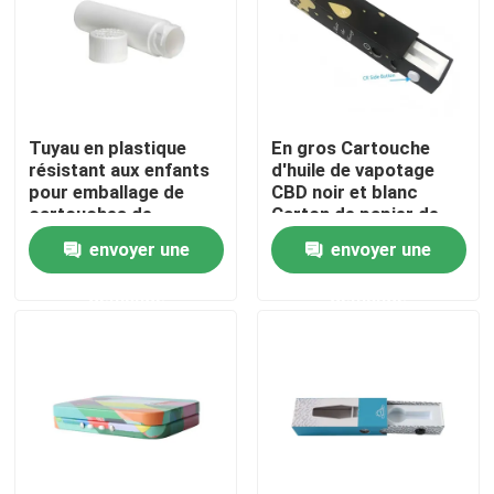
À propos de nous
Visite d'usine
Tuyau en plastique
En gros Cartouche
résistant aux enfants
d'huile de vapotage
pour emballage de
CBD noir et blanc
Contrôle de qualité
cartouches de
Carton de papier de
vapotage de 0,5 ml à 1
tiroir Emballage
envoyer une
envoyer une
ml
Contactez-nous
demande
demande
Nouvelles
Cas
Pack de mauvaises herbes personnalisé