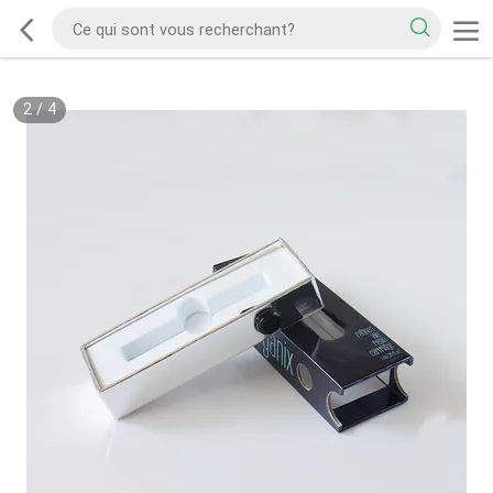
2
/
4