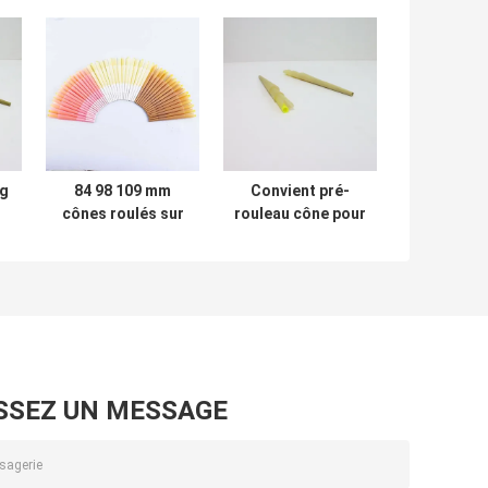
g
84 98 109 mm
Convient pré-
cônes roulés sur
rouleau cône pour
mesure Améliorez
le chanvre
votre expérience
fumage cônes de
r
de fumer avec du
papier roulant
e
papier en cônes
roulants
écologique
SSEZ UN MESSAGE