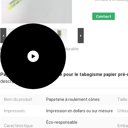
Contact
Image Grand :
Papeterie en rouleau durable
pour le tabagisme papier pré-roulé
écologique
Papeterie en rouleau durable pour le tabagisme papier pré-
description de
Nom du produit:
Papeterie à roulement cônes
Taille:
Impression:
Impression en dollars ou sur mesure
Utilis
Éco-responsable
Caractéristique:
Embal