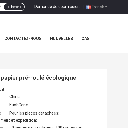
Demande de soumission
|
French
recherche
CONTACTEZ-NOUS
NOUVELLES
CAS
 papier pré-roulé écologique
uit:
China
KushCone
e:
Pour les pièces détachées:
ment et expédition:
ge:
50 pièces par conteneur, 100 pièces par