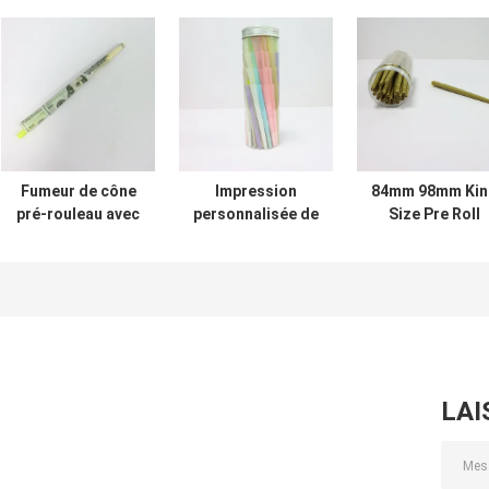
Fumeur de cône
Impression
84mm 98mm Kin
pré-rouleau avec
personnalisée de
Size Pre Roll
des cônes de
papier roulant
Cone Cones de
papier de
fumage
papier à
cigarette de
Conception
roulement pou
couleur
personnalisée
une fumée facil
personnalisée
pour l'emballage
de cônes de
papier pré-
roulant
LAI