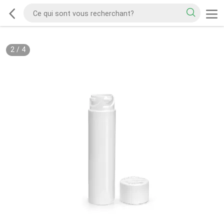
2
/
4