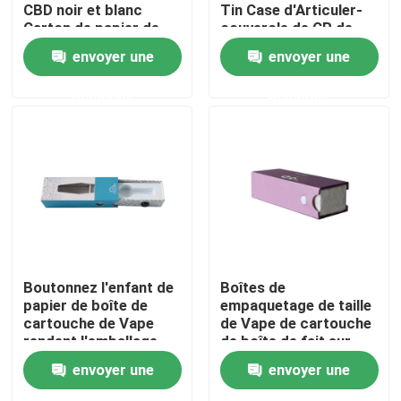
CBD noir et blanc
Tin Case d'Articuler-
Carton de papier de
couvercle de CR de
tiroir Emballage
Vapes
À propos de nous
envoyer une
envoyer une
demande
demande
Visite d'usine
Contrôle de qualité
Contactez-nous
Nouvelles
Boutonnez l'enfant de
Boîtes de
papier de boîte de
empaquetage de taille
cartouche de Vape
de Vape de cartouche
Cas
rendent l'emballage
de boîte de fait sur
résistant de
commande de papier
envoyer une
envoyer une
cartouche de Vape
Pack de mauvaises herbes personnalisé