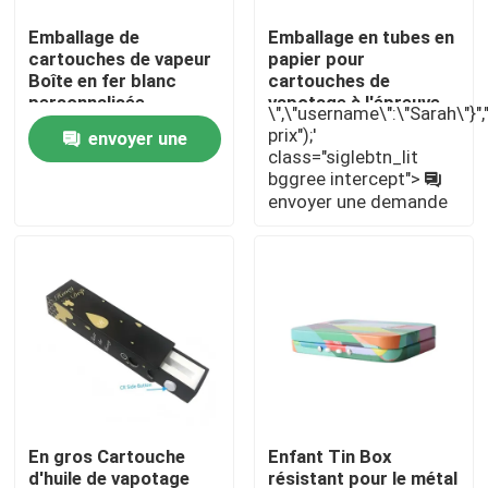
Emballage de
Emballage en tubes en
cartouches de vapeur
papier pour
Boîte en fer blanc
cartouches de
personnalisée
vapotage à l'épreuve
\",\"username\":\"Sarah\"}","",
des enfants 510
prix");'
envoyer une
class="siglebtn_lit
bggree intercept">
demande
envoyer une demande
Maison
Produits
En gros Cartouche
Enfant Tin Box
d'huile de vapotage
résistant pour le métal
Vidéos